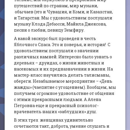
путешествий по странам, мир музыки,
обычаев (это и Чувашия, и Коми, и Казахстан,
и Татарстан. Мы с удовольствием послушали
музыку Клода Дебюсси, Майкла Джексона,
песни о любви, певицу Земфиру.
А какой экскурс был проведен в честь
Яблочного Спаса. Это и поверья, и история! С
удовольствием послушали о значении
различных камней. Интересно было узнать о
деревьях – друидах, о жизни животных и
насекомых и их предназначении в жизни. На
мастер-класс научились делать талисманы,
обереги. Незабываемое мероприятие – «День
жажды» (чаепитие с угощением). Вообщем, мы
получаем огромное удовольствие от общения
с этими прекрасными людьми. А Алена
Петровна еще и прекрасный психолог-
врачеватель наших «заблудших» душ.
В этих трех женщинах удивительно
сочетаются такт, доброта, умение слушать и