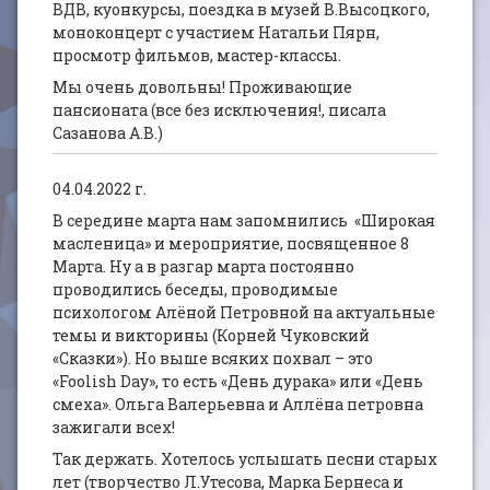
ВДВ, куонкурсы, поездка в музей В.Высоцкого,
моноконцерт с участием Натальи Пярн,
просмотр фильмов, мастер-классы.
Мы очень довольны! Проживающие
пансионата (все без исключения!, писала
Сазанова А.В.)
04.04.2022 г.
В середине марта нам запомнились «Широкая
масленица» и мероприятие, посвященное 8
Марта. Ну а в разгар марта постоянно
проводились беседы, проводимые
психологом Алёной Петровной на актуальные
темы и викторины (Корней Чуковский
«Сказки»). Но выше всяких похвал – это
«Foolish Day», то есть «День дурака» или «День
смеха». Ольга Валерьевна и Аллёна петровна
зажигали всех!
Так держать. Хотелось услышать песни старых
лет (творчество Л.Утесова, Марка Бернеса и