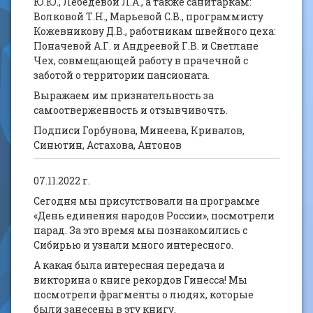
Ю.Ю., Лебедевой Л.А., а также санитаркам:
Волковой Т.Н., Марьевой С.В., программисту
Кожевникову Д.В., работникам швейного цеха:
Поначевой А.Г. и Андреевой Г.В. и Светлане
Чех, совмещающей работу в прачечной с
заботой о территории пансионата.
Выражаем им признательность за
самоотверженность и отзывчивочть.
Подписи Горбунова, Минеева, Кривалов,
Синютин, Астахова, Антонов
07.11.2022 г.
Сегодня мы присутствовали на программе
«День единения народов России», посмотрели
парад. За это время мы познакомились с
Сибирью и узнали много интересного.
А какая была интересная передача и
викторина о книге рекордов Гинесса! Мы
посмотрели фрагменты о людях, которые
были занесены в эту книгу.