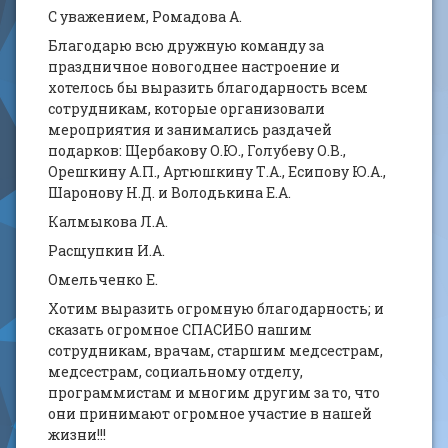
С уважением, Ромадова А.
Благодарю всю дружную команду за
праздничное новогоднее настроение и
хотелось бы выразить благодарность всем
сотрудникам, которые организовали
мероприятия и занимались раздачей
подарков: Щербакову О.Ю., Голубеву О.В.,
Орешкину А.П., Артюшкину Т.А., Есипову Ю.А.,
Шаронову Н.Д. и Володькина Е.А.
Калмыкова Л.А.
Расщупкин И.А.
Омельченко Е.
Хотим выразить огромную благодарность; и
сказать огромное СПАСИБО нашим
сотрудникам, врачам, старшим медсестрам,
медсестрам, социальному отделу,
программистам и многим другим за то, что
они принимают огромное участие в нашей
жизни!!!