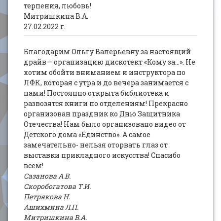
терпения, любовь!
Митришкина В.А.
27.02.2022 г.
Благодарим Ольгу Валерьевну за настоящий
драйв – организацию дискотект «Кому за…». Не
хотим обойти вниманием и инструктора по
ЛФК, которая с утра и до вечера занимается с
нами! Постоянно открыта библиотека и
развозятся книги по отделениям! Прекрасно
организован праздник ко Дню Защитника
Отечества! Нам было организовано видео от
Детского дома «Единство». А самое
замечательно- нельзя оторвать глаз от
выставки прикладного искусства! Спасибо
всем!
Сазанова А.В.
Скоробогатова Т.И.
Петрякова Н.
Ашихмина Л.П.
Митришкина В.А.