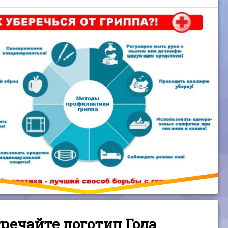
речайте логотип Года