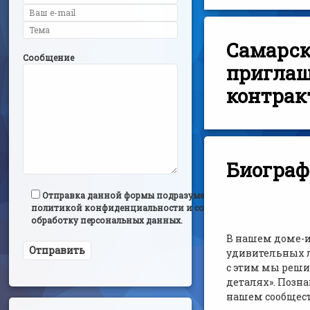
Самарск
Сообщение
приглаш
контрак
Биограф
Отправка данной формы подразумевает согласие с
политикой конфиденциальности и согласием на
обработку персональных данных.
В нашем доме-и
удивительных л
с этим мы реши
деталях». Позн
нашем сообществ