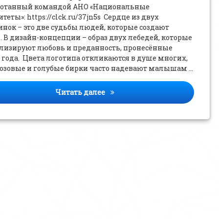
ботанный командой АНО «Национальные
теты»: https://clck.ru/37jn5s Сердце из двух
нок – это две судьбы людей, которые создают
 В дизайн-концепции – образ двух лебедей, которые
лизируют любовь и преданность, пронесённые
 года. Цвета логотипа откликаются в душе многих,
розовые и голубые бирки часто надевают малышам …
Встречайте логотип Года сем
Читать далее