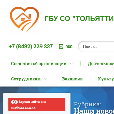
ГБУ СО "ТОЛЬЯТТ
Найти:
Позвоните нам:
E-mail
ВКонтакте
+7 (8482) 229 237
Сведения об организации
Деятельнос
Сотрудникам
Вакансии
Культу
Перейти
к
содержимому
Версия сайта для
Рубрика:
слабовидящих
Наши ново