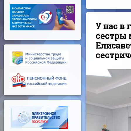
У нас в
сестры 
Елисаве
сестрич