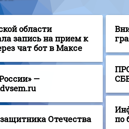
ской области
Вн
ала запись на прием к
гр
рез чат бот в Максе
ПР
 России» —
СБ
dvsem.ru
Ин
д защитника Отечества
по 