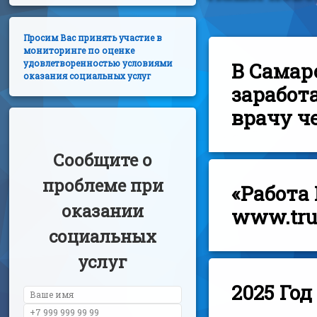
Просим Вас принять участие в
мониторинге по оценке
удовлетворенностью условиями
В Самар
оказания социальных услуг
заработ
врачу че
Сообщите о
проблеме при
«Работа
оказании
www.tru
социальных
услуг
2025 Го