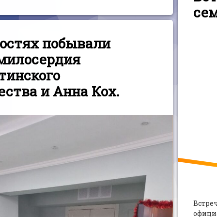
се
 гостях побывали
милосердия
тинского
ества и Анна Кох.
Встре
офици