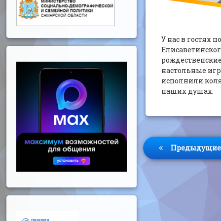
У нас в гостях
Елисаветинског
рождественские
настольные игры
исполнили коля
наших душах.
Навигация
Предыдущие 
по
записям