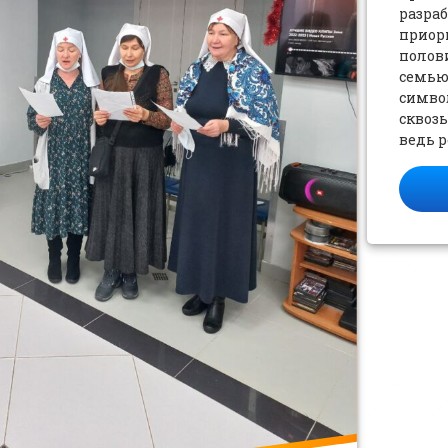
разра
приори
полови
семью.
симво
сквозь
ведь 