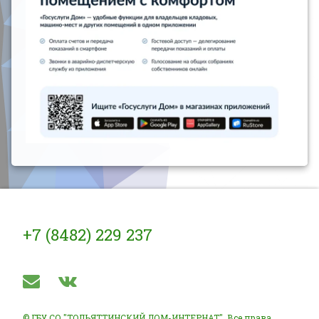
Тел:
+7 (8482) 229 237
E-mail
ВКонтакте
© ГБУ СО "ТОЛЬЯТТИНСКИЙ ДОМ-ИНТЕРНАТ". Все права