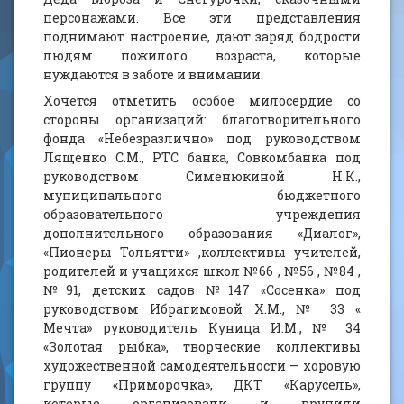
персонажами. Все эти представления
поднимают настроение, дают заряд бодрости
людям пожилого возраста, которые
нуждаются в заботе и внимании.
Хочется отметить особое милосердие со
стороны организаций: благотворительного
фонда «Небезразлично» под руководством
Лященко С.М., РТС банка, Совкомбанка под
руководством Сименюкиной Н.К.,
муниципального бюджетного
образовательного учреждения
дополнительного образования «Диалог»,
«Пионеры Тольятти» ,коллективы учителей,
родителей и учащихся школ №66 , №56 , №84 ,
№91, детских садов №147 «Сосенка» под
руководством Ибрагимовой Х.М., № 33 «
Мечта» руководитель Куница И.М., № 34
«Золотая рыбка», творческие коллективы
художественной самодеятельности — хоровую
группу «Приморочка», ДКТ «Карусель»,
которые организовали и вручили