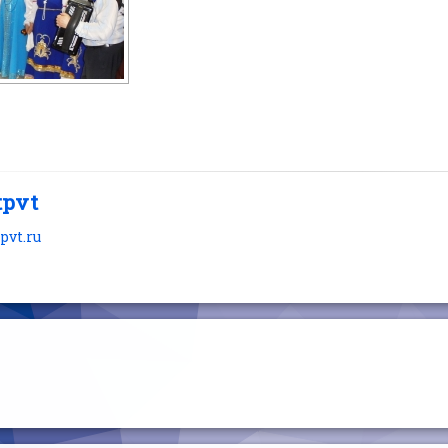
tpvt
tpvt.ru
читать