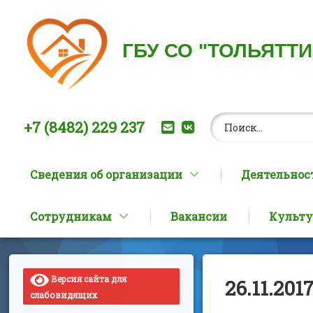
ГБУ СО "ТОЛЬЯТТ
Найти:
Позвоните нам:
E-mail
ВКонтакте
+7 (8482) 229 237
Сведения об организации
Деятельнос
Сотрудникам
Вакансии
Культу
Перейти
к
содержимому
Версия сайта для
26.11.20
слабовидящих