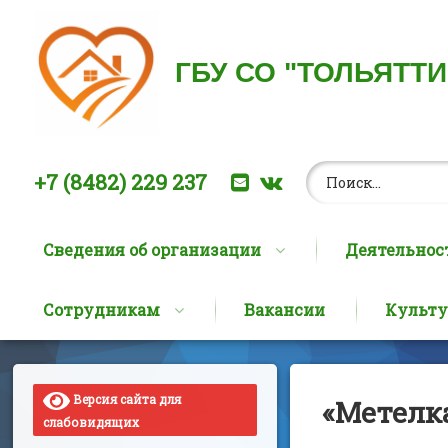
ГБУ СО "ТОЛЬЯТТ
Найти:
Позвоните нам:
E-mail
ВКонтакте
+7 (8482) 229 237
Сведения об организации
Деятельнос
Сотрудникам
Вакансии
Культу
Перейти
к
содержимому
Версия сайта для
«Метелка
слабовидящих