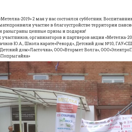
«Метелка-2019» 2 мая у нас состоялся субботник. Воспитан
атепроявили участие в благоустройстве территории панси
 разыграны ценные призы и подарки!
 участников, организаторов и партнеров акции «Метелка-201
чков Ю.А., Школа карате»Рекорд», Детский дом №10, ГАУ»С
 Детский дом«Ласточка», ООО»Втормет Волга», ООО»ЭлектроПл
»Попрыгайка»