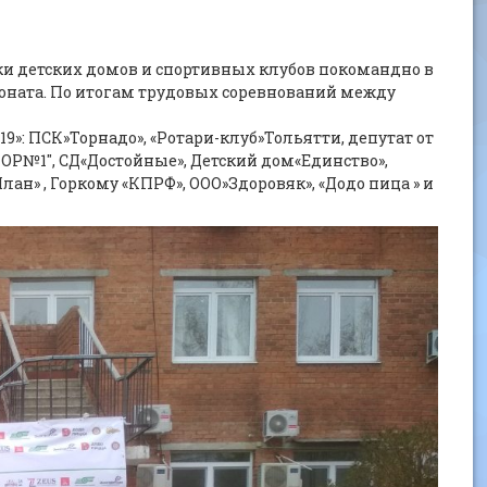
ники детских домов и спортивных клубов покомандно в
оната. По итогам трудовых соревнований между
9»: ПСК»Торнадо», «Ротари-клуб»Тольятти, депутат от
ШОР№1″, СД«Достойные», Детский дом«Единство»,
ан» , Горкому «КПРФ», ООО»Здоровяк», «Додо пица » и