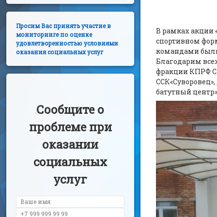
Просим Вас принять участие в
В рамках акции 
мониторинге по оценке
спортивном форм
удовлетворенностью условиями
командами были
оказания социальных услуг
Благодарим всех
фракции КПРФ Са
ССК«Суворовец»,
батутный центр
Сообщите о
проблеме при
оказании
социальных
услуг