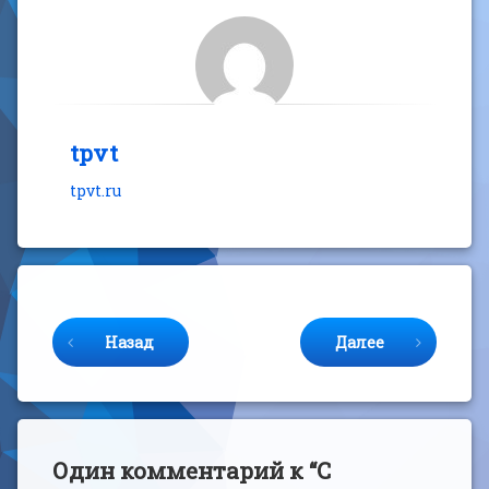
tpvt
tpvt.ru
Продолжайте читать
Назад
Далее
Один комментарий к “
С