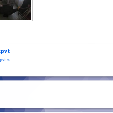
tpvt
tpvt.ru
читать