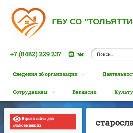
ГБУ СО "ТОЛЬЯТТ
Найти:
Позвоните нам:
E-mail
ВКонтакте
+7 (8482) 229 237
Сведения об организации
Деятельнос
Сотрудникам
Вакансии
Культу
Перейти
к
содержимому
Версия сайта для
старосл
слабовидящих