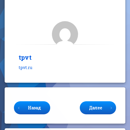
tpvt
tpvt.ru
Продолжайте читать
Назад
Далее