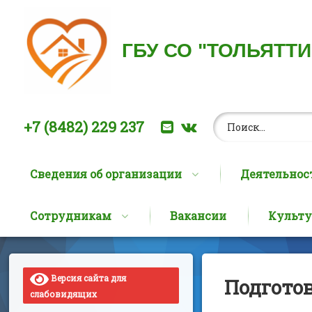
ГБУ СО "ТОЛЬЯТТ
Найти:
Позвоните нам:
E-mail
ВКонтакте
+7 (8482) 229 237
Сведения об организации
Деятельнос
Сотрудникам
Вакансии
Культу
Перейти
к
содержимому
Версия сайта для
Подготов
слабовидящих