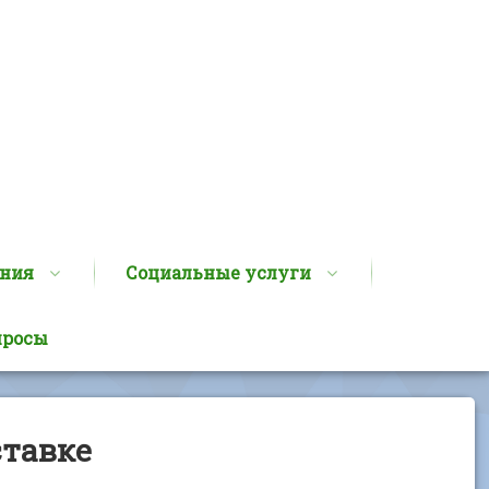
ания
Социальные услуги
просы
ставке