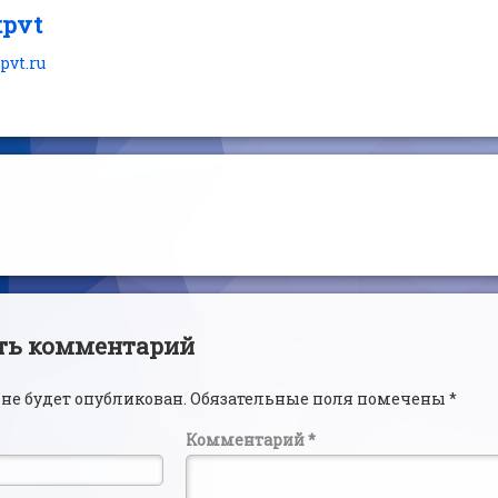
tpvt
tpvt.ru
читать
ии
ть комментарий
 не будет опубликован.
Обязательные поля помечены
*
Комментарий
*