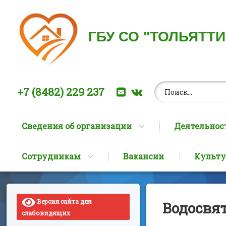
ГБУ СО "ТОЛЬЯТТ
Найти:
Позвоните нам:
E-mail
ВКонтакте
+7 (8482) 229 237
Сведения об организации
Деятельнос
Сотрудникам
Вакансии
Культу
Перейти
к
содержимому
Версия сайта для
Водосвя
слабовидящих