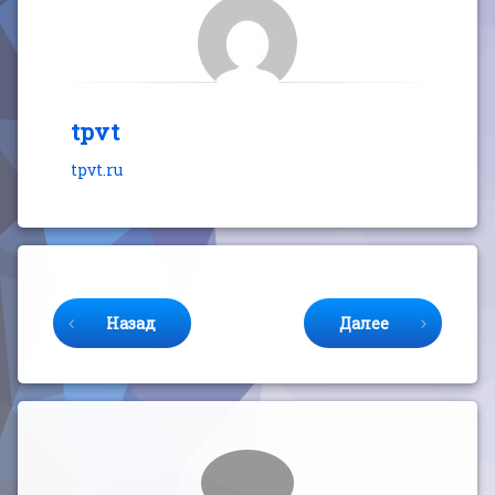
tpvt
tpvt.ru
Продолжайте читать
Назад
Далее
Комментарии