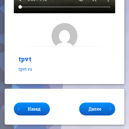
tpvt
tpvt.ru
Продолжайте читать
Назад
Далее