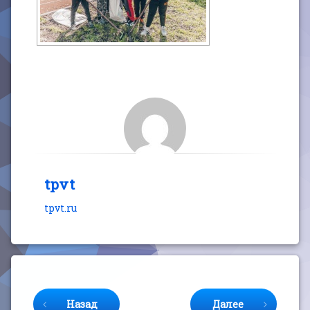
tpvt
tpvt.ru
Продолжайте читать
Назад
Далее