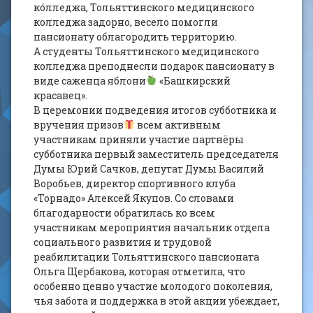
ко́лледжа, Тольяттинского медицинского
колледжа задорно, весело помогли
пансионату облагородить территорию.
А студенты Тольяттинского медицинского
колледжа преподнесли подарок пансионату в
виде саженца яблони
«Башкирский
красавец».
В церемонии подведения итогов субботника и
вручения призов
всем активным
участникам приняли участие партнёры
субботника первый заместитель председателя
Думы Юрий Сачков, депутат Думы Василий
Воробьев, директор спортивного клуба
«Торнадо» Алексей Якупов. Со словами
благодарности обратилась ко всем
участникам мероприятия начальник отдела
социального развития и трудовой
реабилитации Тольяттинского пансионата
Ольга Щербакова, которая отметила, что
особенно ценно участие молодого поколения,
чья забота и поддержка в этой акции убеждает,