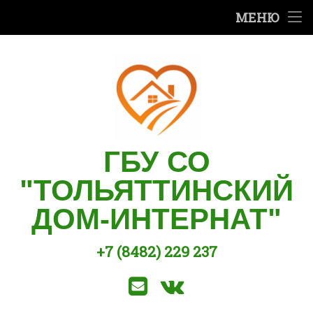
Сведения об организации
МЕНЮ
Перейти
Деятельность организации
к
содержимому
Правила приема и проживания
Социальные услуги
Сотрудникам
ГБУ СО
"ТОЛЬЯТТИНСКИЙ
Вакансии
ДОМ-ИНТЕРНАТ"
Культурно-массовая работа
+7 (8482) 229 237
Часто задаваемые вопросы
Позвоните нам:
E-mail
ВКонтакте