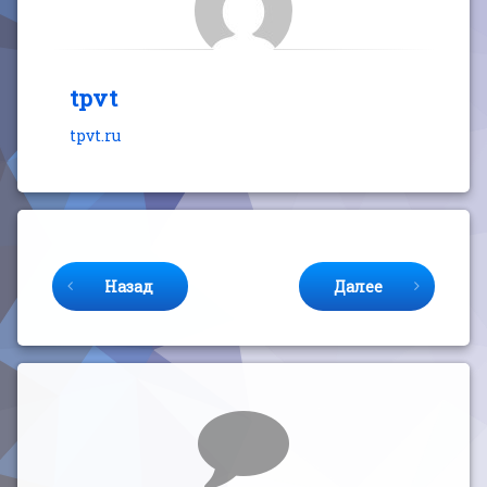
tpvt
tpvt.ru
Продолжайте читать
Назад
Далее
Комментарии