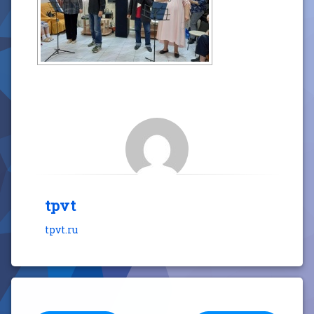
tpvt
tpvt.ru
Продолжайте читать