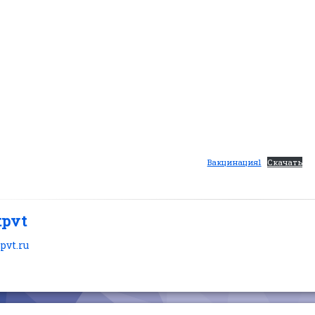
Вакцинация1
Скачать
tpvt
tpvt.ru