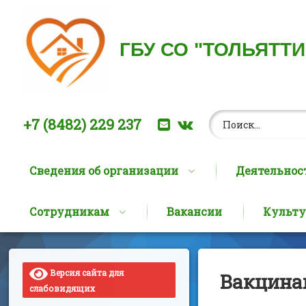
ГБУ СО "ТОЛЬЯТТ
Найти:
Позвоните нам:
E-mail
ВКонтакте
+7 (8482) 229 237
Сведения об организации
Деятельнос
Сотрудникам
Вакансии
Культу
Перейти
к
содержимому
Версия сайта для
Вакцина
слабовидящих