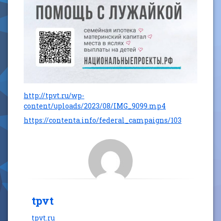
http://tpvt.ru/wp-
content/uploads/2023/08/IMG_9099.mp4
https://contenta.info/federal_campaigns/103
tpvt
tpvt.ru