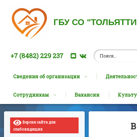
ГБУ СО "ТОЛЬЯТТ
Найти:
Позвоните нам:
E-mail
ВКонтакте
+7 (8482) 229 237
Сведения об организации
Деятельнос
Сотрудникам
Вакансии
Культу
Перейти
к
содержимому
Версия сайта для
В
слабовидящих