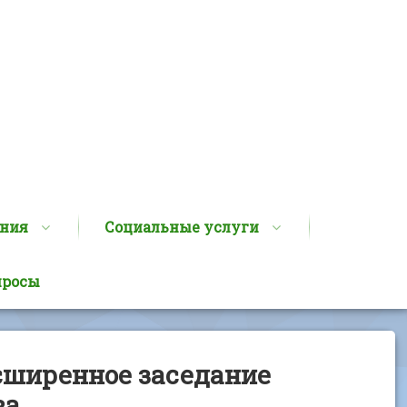
ания
Социальные услуги
просы
сширенное заседание
ва