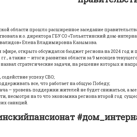
ской области прошло расширенное заседание правительства
твовала и.о. директора ГБУ СО «Тольяттинский дом-интерна
нвалидов» Елена Владимировна Казымова.
 эфире, открыто обсуждался бюджет региона на 2024 год и
 гг., а также — итоги развития области за 9 месяцев текущего
назвал стратегические задачи, на решение которых и нап
 содействие успеху СВО;
оддерживать все, что работает на общую Победу;
дача — уровень поддержки жителей не будет снижаться, а м
ти, несмотря на то что экономика региона второй год суще
их санкций.
инскийпансионат #дом_интерн