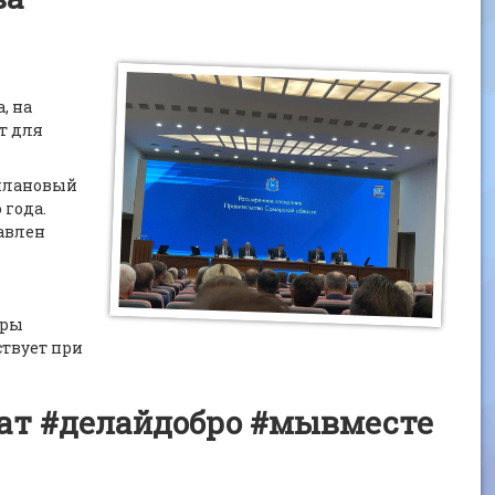
, на
т для
 плановый
 года.
равлен
еры
ствует при
ат #делайдобро #мывместе