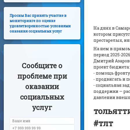
Просим Вас принять участие в
мониторинге по оценке
удовлетворенностью условиями
На днях в Самар
оказания социальных услуг
котором присутс
престарелых, и
На нем в прямом
период 2025-2026
Дмитрий Азаров 
Сообщите о
проект бюджета:
⁃ помощь фронту,
проблеме при
⁃ продвигать и п
оказании
⁃ социальная за
поддержки — рас
социальных
давлении внешн
услуг
тольятт
#тлт