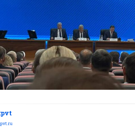
tpvt
tpvt.ru