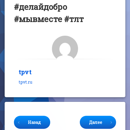
#делайдобро
#мывместе #тлт
tpvt
tpvt.ru
Продолжайте читать
Назад
Далее