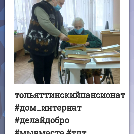
тольяттинскийпансионат
#дом_интернат
#делайдобро
#мывместе #тлт