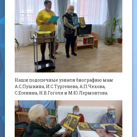
Наши подопечные узнали биографию мам
А.С.Пушкина, И.С.Тургенева, А.П.Чехова,
С.Есенина, Н.В.Гоголя и М.Ю.Лермонтова.