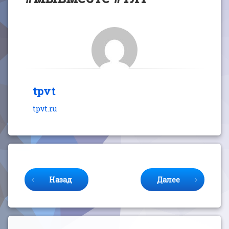
tpvt
tpvt.ru
Продолжайте читать
Назад
Далее