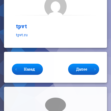
tpvt
tpvt.ru
Продолжайте читать
Назад
Далее
Комментарии