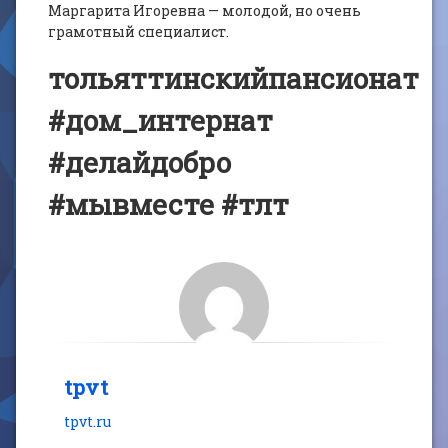
Маргарита Игоревна — молодой, но очень
грамотный специалист.
тольяттинскийпансионат
#дом_интернат
#делайдобро
#мывместе #тлт
tpvt
tpvt.ru