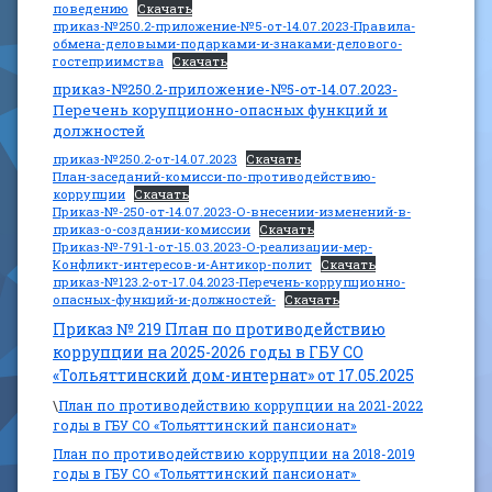
поведению
Скачать
приказ-№250.2-приложение-№5-от-14.07.2023-Правила-
обмена-деловыми-подарками-и-знаками-делового-
гостеприимства
Скачать
приказ-№250.2-приложение-№5-от-14.07.2023-
Перечень корупционно-опасных функций и
должностей
приказ-№250.2-от-14.07.2023
Скачать
План-заседаний-комисси-по-противодействию-
коррупции
Скачать
Приказ-№-250-от-14.07.2023-О-внесении-изменений-в-
приказ-о-создании-комиссии
Скачать
Приказ-№-791-1-от-15.03.2023-О-реализации-мер-
Конфликт-интересов-и-Антикор-полит
Скачать
приказ-№123.2-от-17.04.2023-Перечень-коррупционно-
опасных-функций-и-должностей-
Скачать
Приказ № 219 План по противодействию
коррупции на 2025-2026 годы в ГБУ СО
«Тольяттинский дом-интерна
т» от 17.05.2025
\
План по противодействию коррупции на 2021-2022
годы в ГБУ СО «Тольяттинский пансионат»
План по противодействию коррупции на 2018-2019
годы в ГБУ СО «Тольяттинский пансионат»