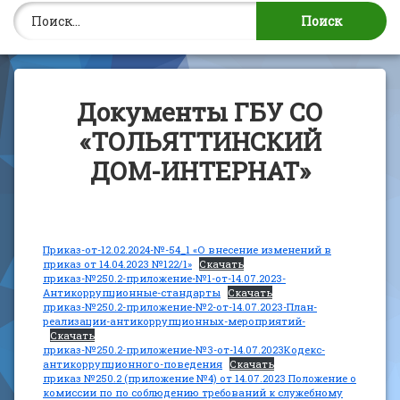
Найти:
Документы ГБУ СО
«ТОЛЬЯТТИНСКИЙ
ДОМ-ИНТЕРНАТ»
Приказ-от-12.02.2024-№-54_1 «О внесение изменений в
приказ от 14.04.2023 №122/1»
Скачать
приказ-№250.2-приложение-№1-от-14.07.2023-
Антикоррупционные-стандарты
Скачать
приказ-№250.2-приложение-№2-от-14.07.2023-План-
реализации-антикоррупционных-мероприятий-
Скачать
приказ-№250.2-приложение-№3-от-14.07.2023Кодекс-
антикоррупционного-поведения
Скачать
приказ №250.2 (приложение №4) от 14.07.2023 Положение о
комиссии по по соблюдению требований к служебному